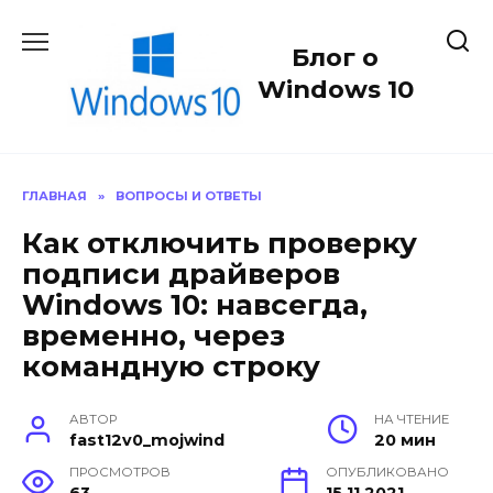
Перейти
к
Блог о
содержанию
Windows 10
ГЛАВНАЯ
»
ВОПРОСЫ И ОТВЕТЫ
Как отключить проверку
подписи драйверов
Windows 10: навсегда,
временно, через
командную строку
АВТОР
НА ЧТЕНИЕ
fast12v0_mojwind
20 мин
ПРОСМОТРОВ
ОПУБЛИКОВАНО
63
15.11.2021